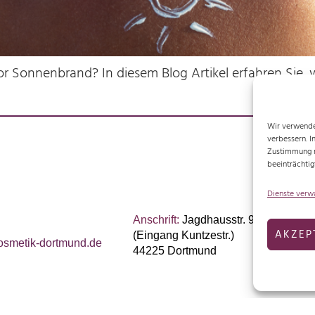
or Sonnenbrand? In diesem Blog Artikel erfahren Sie,
Wir verwende
verbessern. I
Zustimmung n
beeinträchtig
Dienste verw
Anschrift:
Jagdhausstr. 9
AKZEP
Imp
(Eingang Kuntzestr.)
smetik-dortmund.de
Dat
44225 Dortmund