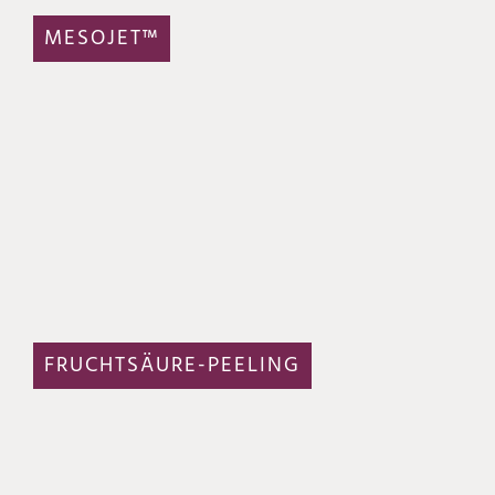
MESOJET™
FRUCHTSÄURE-PEELING